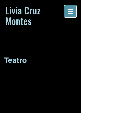
Livia Cruz
Montes
Página Oficial
Actriz, Directora,
Dramaturga y Pedagoga
Teatro